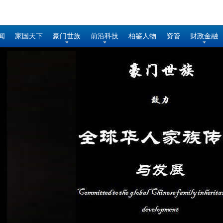
闻
家国天下
豪门世族
前沿科技
柏鉴人物
资管
财政金融