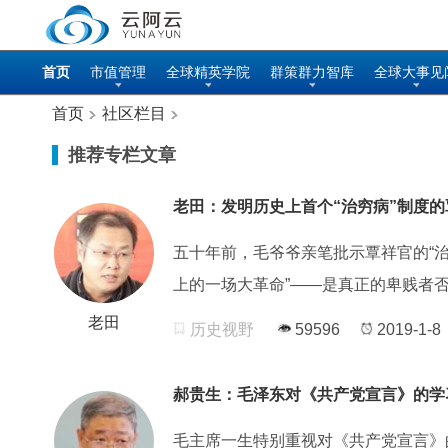
首页
市值管理
全球精英学院
群策群力智库
全球大事见
首页
社区栏目
推荐专栏文章
老田：发明历史上首个“治穷病”制度的
五十年前，毛爷爷亲笔批示覃祥官的“治
上的一场大革命”——是真正的卑贱者
老田
历史视野
59596
2019-1-8
郝贵生：毛泽东对《共产党宣言》的学
毛主席一生特别重视对《共产党宣言》的