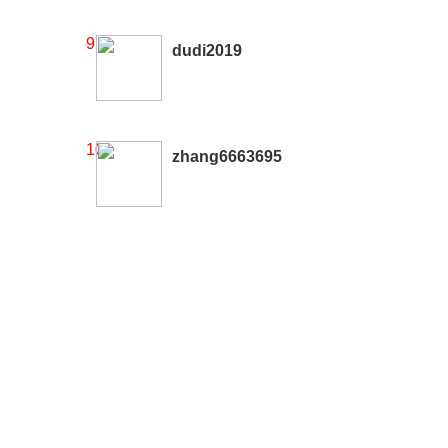
9
dudi2019
10
zhang6663695