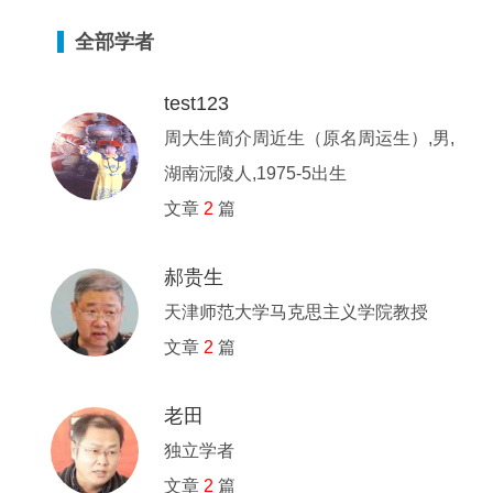
全部学者
test123
周大生简介周近生（原名周运生）,男,
湖南沅陵人,1975-5出生
文章
2
篇
郝贵生
天津师范大学马克思主义学院教授
文章
2
篇
老田
独立学者
文章
2
篇