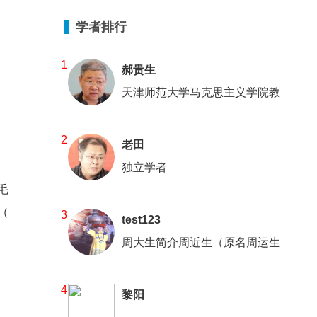
学者排行
1
郝贵生
天津师范大学马克思主义学院教
2
老田
独立学者
毛
（
3
test123
周大生简介周近生（原名周运生
4
黎阳