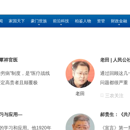
闻
家国天下
豪门世族
前沿科技
柏鉴人物
资管
财政金融
覃祥官医
老田 | 人民
穷病”制度，是“医疗战线
通过回顾这几
否定高贵者且颠覆极
问题都很严重
老田
三农关注
习与应用—
郝贵生：《共
学习和应用。他1920年
《宣言》第一