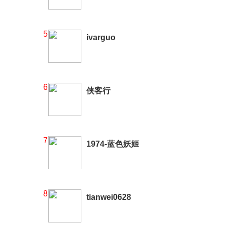
5
ivarguo
6
侠客行
7
1974-蓝色妖姬
8
tianwei0628