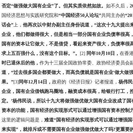
否定“做强做大国有企业”了。但其实质依然如故。
如不久后，
2
国经济思想与实践研究院和
“中国经济50人论坛”
共同主办的
“2
话会”
上，
他再次以中财办副主任身份说道，“这次十九大提出
企业，他们都做得很大，但是相当一部分国有企业负债率很高
国有的资本让它做大，不是借贷，看起来资产很大，负债率很
求上五百强什么，没有这个目标。”。
[2]
同年10月10日，
在香
时已退休后的他，
作为十三届全国政协常委、政协经济委员会
道，“过去很多国企都要做大，而高负债就是国有企业‘做大做强
果。”
[3]
同年12月14日，
政府的《经济日报》记者报道，
杨伟民
企业，国有企业借钱跑马圈地，融资成本很高，给银行打工，控
定。’杨伟民说，所以十九大将做强做优做大国有企业改成了国
资本的功能，国有经济的实现形式可以通过增强国有资本控制力
这里的逻辑问题是，
难道“国有经济的实现形式可以通过增强国
来实现”，就排斥或不需要国有企业做强做优做大了吗?更重要的是