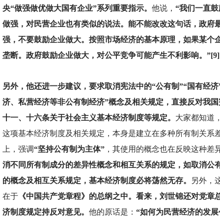
央“做强做优做大国有企业”系列重要指示。
他说，
“我们一直
做强，对民营企业也有类似的说法。能不能改改这句话，政府
强，不要鼓励企业做大。按照市场经济的基本原理，如果某个
垄断。政府鼓励企业做大，对公平竞争可能产生不利影响。”[9]
另外，他还进一步建议，要求取消宪法中的“公有制”“国有经济”
济、私营经济等非公有制经济”概念及相关规定，直接反对我国
十一、十六条关于社会主义基本经济制度等规定。
大家都知道
这项基本经济制度及相关规定，本身是建立在多种所有制关系
上，强调
“坚持公有制为主体”
，其使用的概念也在反映这种差
消不同所有制成分的差异性概念和相互关系的规定，如取消公
的概念及相互关系规定，基本经济制度必将荡然无存。
另外，
在于
《中国共产党章程》的总纲之中。看来，刘世锦还对党章
济制度规定持反对意见。
他的原话是：
“如何为民营经济的发展