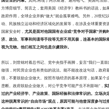
国企业的内幕。
其间,再现了阿尔斯通、通用电气、美国司法部
方博弈细节。简言之，套用美国《经济学》教科书的话说，如
政府作用，全球企业并购“做大”就会孤掌难鸣。另外，20世纪
动、民族独立运动和经济区域化的发展等，在涉及全球重要资
国家安全时，
尤其是面对他国国有企业或“竞争对手国家”并购
济、政治、军事和间谍等手段等无所不用其极，连基本的国际
视为无物。他们相互之间也是尔虞我诈。
所以，刘世锦对着总书记、党中央指手画脚，妄言“我们一直鼓
做强，对民营企业也有类似的说法。能不能改改这句话，政府
强，不要鼓励企业做大。按照市场经济的基本原理，如果某个
垄断。政府鼓励企业做大，对公平竞争可能产生不利影响”，
实
过的产业经济学、产业政策、国际经验和法律常识的。立场决
这种脱离常识的“自由市场”观点，原因可能与他曾深度参与过