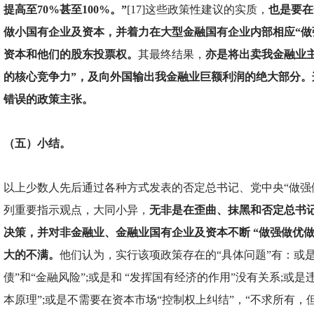
提高至70%甚至100%。”
[17]这些政策性建议的实质，
也是要在
做小国有企业及资本，并着力在大型金融国有企业内部相应“做
资本和他们的股东投票权。
其最终结果，
亦是将出卖我金融业
的核心竞争力”，及向外国输出我金融业巨额利润的绝大部分。
错误的政策主张。
（五）小结。
以上少数人先后通过各种方式发表的否定总书记、党中央“做强
列重要指示观点，大同小异，
无非是在歪曲、抹黑和否定总书
决策，并对非金融业、金融业国有企业及资本不断 “做强做优做
大的不满。
他们认为，实行该项政策存在的“具体问题”有：或是
债”和“金融风险”;或是和 “发挥国有经济的作用”没有关系;或
本原理”;或是不需要在资本市场“控制权上纠结”，“不求所有，