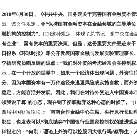
2018
年6月30日
，
《中共中央、国务院关于完善国有金融资本管
出。该文件规定，要
“保持国有金融资本在金融领域的主导地位
融机构的控制力”。
[13]这种规定，体现了总书记、党中央在金
有企业”、国有资本的重要决策。但是，这份重要文件墨迹未干
日报系《环球时报》即公开发表国家金融与发展实验室理事长
李扬研究员唱反调的观点：“我们对外资的考虑经常会在控制权
示，在一个开放的世界中，如果一个经济体出现问题，外资往
分。因为本国资本有一万种途径来逃避风险或实施自救，而外
稳定，方能存活并发展。因此，我们在对待外资进入中国资本市
须我说了算’的心态，现在到了彻底抛弃这种心态的时候了。”
[
四届中国财富论坛上，
南南合作金融中心主席、央行原行长助
鄂生，也发表可以“彻底抛弃”中国银行业国家控制权的激进观
样报道的：
“何刚：理论上外资可以控股四大银行吗?蔡鄂生：