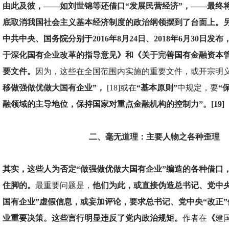
由此及彼，——如刘世锦等还借口“发展民营经济”，——最终
底取消我国社会主义基本经济制度的政治纲领摆到了台面上。
中共中央、国务院分别于2016年8月24日、2018年6月30日
于深化国有企业改革的指导意见》和《关于完善国有金融资本
要文件。
因为，这些在全国范围内实施的重要文件，或开宗明
移做强做优做大国有企业”，
[18]或在
“基本原则”
中规定，要
“
融领域的主导地位，保持国家对重点金融机构的控制力”。[19]
二、毫无道理：主要人物之各种歪理
其实，这些人为否定“做强做优做大国有企业”编造的各种借口
住脚的。
最重要问题是，
他们为此，或直接伪造总书记、党中央
国有企业”虚假信息，或妄加评论，要求总书记、党中央“改正
业重要决策。这些言行明显违反了党内政治规矩。
作者在
《
建