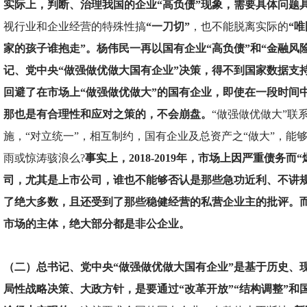
实际上，判断、治理我国的企业“高负债”现象，需要具体问题
视行业和企业经营的特殊性搞
“一刀切”
，也不能脱离实际的
“
家的孩子谁抱走”。杨伟民一再以国有企业“高负债”和“金融风
记、党中央“做强做优做大国有企业”决策，得不到国家数据支
回避了在市场上“做强做优做大”的国有企业，即使在一段时间
那也是有合理性和应对之策的，不会崩盘。
“做强做优做大”联
施，“对立统一”，相互制约，国有企业及总资产之“做大”，能
雨或惊涛骇浪么?
事实上，2018-2019年，市场上因严重债务而
司，尤其是上市公司，谁也不能够否认是那些急功近利、不讲
了绝大多数，且还受到了那些稳健经营的私营企业主的批评。
市场的主体，绝大部分都是非公企业。
（二）总书记、党中央“做强做优做大国有企业”是基于历史、
局性战略决策、大政方针，是要通过“改革开放”“结构调整”和