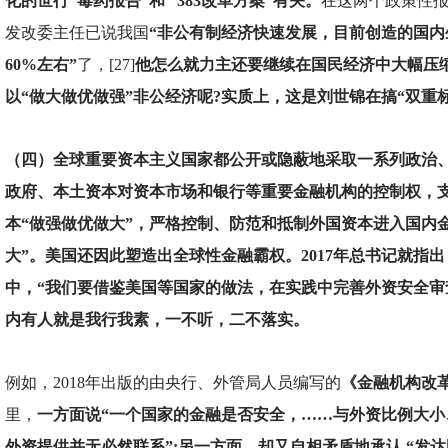
化的世行“毒药报告”和 “383改革方案”有关。
在这两个政策性
发改委主任已说我国
“非公有制经济快速发展，目前创造的国内
60%左右”
了，[27]
他怎么就力主还要继续在国民经济中大幅压
以“做大做优做强”非公经济呢?实质上，这是刘世锦在搞“双重
（四）全球重要资本主义国家都公开或隐蔽地采取一系列政治
政府、本土资本对资本市场和银行等重要金融机构的控制权，
本“做强做优做大”，严格控制、防范和抵制外国资本进入国内
大”。美国还因此塑造出全球性金融霸权。2017年总书记就指
中，“我们要借鉴美国等国家的做法，在实践中完善外资安全审查等
内有人就是我行我素，一不听，二不落实。
例如，2018年出版的由央行、外管局人员编写的
《金融机构改
里，
一方面说“一个国家的金融是否安全，……与外资比例大小
外资提供并无必然联系”;另一方面，却又自相矛盾地承认 “发