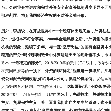
台。金融业开放进度和完善外资安全审查等机制进度明显不匹
那种削弱、放弃我国经济主权的不对等金融开放。
另外，李扬说，在开放世界中“一个经济体出现问题，外资往往
分”，也根本不符合事实。2008年金融风暴之后，“外资集体撤
机构的现象，延续了多年。与一直“坚守岗位”的国有金融资本
稳定的部分”吗?我国制造业中外资进进出出的现象也不少，
市
算不上
“最稳定的部分”
。2018-2019年的美中贸易战中，政
在美国政府等的干预下，
外资的非“稳定”程度进一步增加。汇
资公司配合美国政府损害我华为公司，就是经典案例。
发达国
人员等的各种限制、封锁快速强化。
“吃饭砸锅”和“不吃饭更
2018年9月，习近平指出，现在
“国际上，先进技术、关键技术
主义、贸易保护主义上升，逼着我们走自力更生的道路，这不
要靠自己。”
[33]
在其他发展中国家里，外资往往是最不稳定的