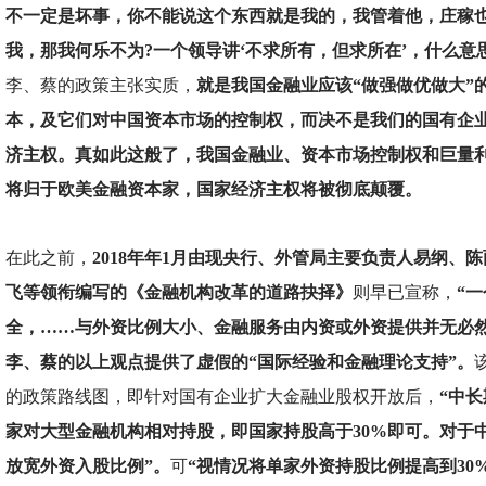
不一定是坏事，你不能说这个东西就是我的，我管着他，庄稼
我，那我何乐不为?一个领导讲‘不求所有，但求所在’，什么意
李、蔡的政策主张实质，
就是我国金融业应该“做强做优做大”
本，及它们对中国资本市场的控制权，而决不是我们的国有企
济主权。真如此这般了，我国金融业、资本市场控制权和巨量
将归于欧美金融资本家，国家经济主权将被彻底颠覆。
在此之前，
2018年年1月由现央行、外管局主要负责人易纲、
飞等领衔编写的《金融机构改革的道路抉择》
则早已宣称，
“
全，……与外资比例大小、金融服务由内资或外资提供并无必然
李、蔡的以上观点提供了虚假的“国际经验和金融理论支持”。
的政策路线图，即针对国有企业扩大金融业股权开放后，
“中
家对大型金融机构相对持股，即国家持股高于30%即可。对于
放宽外资入股比例”。
可
“视情况将单家外资持股比例提高到30