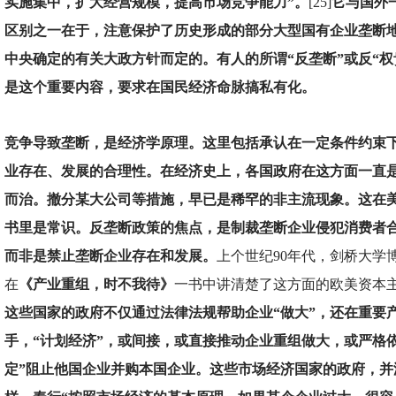
实施集中，扩大经营规模，提高市场竞争能力”。
[25]
它与国外
区别之一在于，注意保护了历史形成的部分大型国有企业垄断
中央确定的有关大政方针而定的。有人的所谓“反垄断”或反“权
是这个重要内容，要求在国民经济命脉搞私有化。
竞争导致垄断，是经济学原理。这里包括承认在一定条件约束
业存在、发展的合理性。在经济史上，各国政府在这方面一直
而治。撤分某大公司等措施，早已是稀罕的非主流现象。这在
书里是常识。反垄断政策的焦点，是制裁垄断企业侵犯消费者
而非是禁止垄断企业存在和发展。
上个世纪90年代，剑桥大学
在
《产业重组，时不我待》
一书中讲清楚了这方面的欧美资本
这些国家的政府不仅通过法律法规帮助企业“做大”，还在重要
手，“计划经济”，或间接，或直接推动企业重组做大，或严格
定”阻止他国企业并购本国企业。这些市场经济国家的政府，并