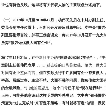
业也有特色反映。这里将有关代表人物的主要观点分述如下。
（一）2017年10月至2018年12月，杨伟民先后在中财办副主
委员会副主任位置上，不断公开发表反对总书记、党中央“做强
列重要指示言论，并再三伪言误众，称2017年10月召开十九
放弃“做强做优做大国有企业”。
2017
年12月21日，
在中新社主办的
“国是论坛2017年会”
上，
“
室副主任杨伟民表示，
……过去提的口号是做强、做优，做大
对国有企业整体而言。
但在实际执行中许多国有企业都要做大
率高、层级过多、主业不精、大而不强等问题，靠负债做大国
的金融风险。”
[1]他的意思是，这个口号已不是
“现在进行时”，
后来，
可能是他意识到这样明显的将总书记、党中央“做强做优
策变为“过去完成时”来否定不策略，有时就将否定“做强、做优