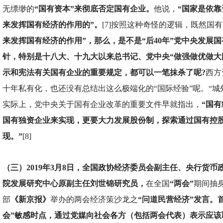
无缥缈的
“国有资本”来彻底否定国有企业。
他说，
“国家是依
来发挥国有经济的作用的”。
[7]按照这种奇怪的逻辑，既然国
来发挥国有经济的作用”，那么，是不是“后40年”党中央发展
针，特别是十八大、十九大以来总书记、党中央“做强做优做大
示和宪法有关国有企业的重要规定，都可以一笔抹杀了呢?
西方
十年私有化，也还没有总结出这么极端化的“国际经验”呢。“城
实际上，党中央关于国有企业改革的重要文件早就指出，
“国
国有独资企业来实现，更要大力发展股份制，探索通过国有控
现。”
[8]
（三）2019年3月8日，全国政协经济委员会副主任、央行货
院发展研究中心原副主任刘世锦研究员，
在全国
“两会”
期间抽
部
《新京报》
举办的两会经济策沙龙之
“问道民营经济”发言。
会”敏感时点，通过党媒向社会各方（包括两会代表）表示应该