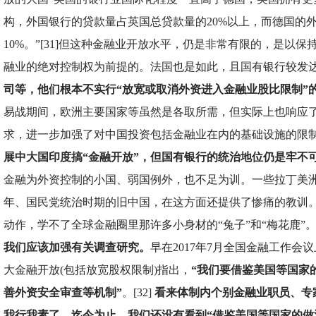
构，外国银行的贷款量占英国总贷款量的20%以上，而德国的
10%。”[31]但这种金融业开放水平，仍是非常有限的，是以
融业的绝对控制权为前提的。法国也是如此，且国有银行较发
司等，他们根本不实行“放宽或取消外资进入金融业股比限制”
易战期间，欧洲主要国家等虽然是各取所需，但实际上也响应
求，进一步加强了对中国投资包括金融业在内的基础设施的限
展中大国印度搞“金融开放”，但国有银行的统治地位仍是牢不
金融为外资控制的小国、弱国例外，也不足为训。一些拉丁美
年、国民党统治时期的旧中国，在这方面还提供了惨痛的教训。
动作，学不了全球金融圈里那许多小身材的“兔子”和“梅花鹿”
我们应该加强有关调查研究。
早在2017年7月全国金融工作会
大金融开放(包括放宽股权限制)指出，
“我们要借鉴美国等国家
善外资安全审查等机制”
。[32]
看来体制内个别金融业职员、专
我行我素了。迄今为止，我们还没有看到“借鉴美国等国家的做