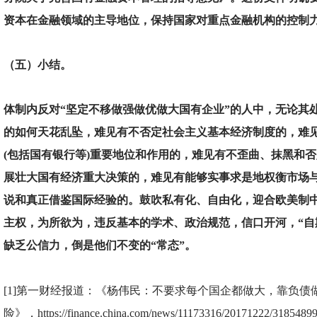
资本在金融领域的主导地位，保持国家对重点金融机构的控制力”。
（五）小结。
体制内反对“坚定不移做强做优做大国有企业”的人中，无论其
的如何天花乱坠，难见有不否定社会主义基本经济制度的，难
(包括国有银行等)重要地位和作用的，难见有不歪曲、抹黑和
展壮大国有经济重大决策的，难见有能够实事求是地权衡市场
说和真正借鉴国际经验的。鼓吹私有化、自由化，迎合欧美制
主权，为所欲为，违反基本的学术、政治规范，信口开河，“自
缺乏公信力，倒是他们不变的“常态”。
[1]
第一财经报道：《杨伟民：不要求每个国企都做大，靠负债
险》，https://finance.china.com/news/11173316/20171222/3185489