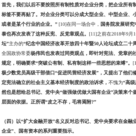
首先，我们以后不要按照所有制性质对企业分类，把企业所有
标签不要再贴了。对企业分类可以分成大型企业、中型企业、
或者是某个行业的企业。”
[10]在同一场合中，
国务院发展研究
泰也再次发表了这种反宪、反党章观点。
[11]之前在2018年9月
坛”
主办的
“纪念中国经济改革开放四十年暨50人论坛成立二十
全国政协常委
杨伟民也发表过同类观点，即针对宪法、党章的
规定，明确要求“突破公有制、私有制这样一些思想的束缚”。
[
极少数党员高级干部借口“促进民营经济发展”，又提出了他们
定宪法确立的社会主义基本经济制度的政治诉求，
不愧为
“高级
然也是想给总书记、党中央“做强做优做大国有企业”决策来个
层面的依据。正所谓“皮之不存，毛将焉附?”
（四）以“扩大金融开放”名义反对总书记、党中央要求在金融
企业”、国有资本的系列重要指示。