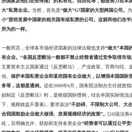
济国家及他们在全球推广的私有化、自由化等，都是努力在本国
大”私营企业。
当然，首先是
“做大”G7国家的大型跨国公司。
小”那些发展中国家的相关国有或私营的公司。这就和他们在半
所为的一样。
一般而言，全球各市场经济国家的法律法规也支持
“做大”本国
有企业。“各国反垄断法一般都不禁止经营者通过竞争取得市场
主要资本主义国家通过《反垄断法》、产业政策、官商勾结、
动、
保护本国私营企业和某些国有企业做大，以增强本国国际
务等，这都是通例。
还在2006年6月，国务院法制办主任就曾指出
始制定《反垄断法》时，是根据国际惯例，结合本国实际情况(
下、规模效益不显著)，要求该法
“不妨碍、不限制大公司、大
合我国鼓励企业做大做强、发展规模经济的政策”。
[24]该法
此，且明确允许、鼓励和支持各类企业
“经营者可以通过公平