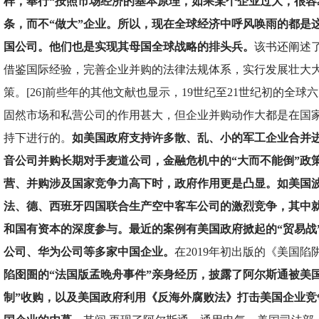
样，奉行“按照市场经济的基本原理，如果某个企业过大，很容
条，而不“做大”企业。所以，现在全球经济中呼风唤雨的都是
国公司。他们也是实现其母国全球战略的排头兵。
该书还阐述
借鉴国际经验，完善企业并购的法律法规体系，实行发展壮大
策。[26]前些年的其他文献也显示，19世纪至21世纪初的全
固然市场和私营公司的作用甚大，但企业并购动作大都是在国
持下进行的。
如美国政府支持许多散、乱、小的军工企业合并
音公司并购长期对手麦道公司，金融危机中的“大而不能倒”政
营、并购涉及国家竞争力高下时，政府作用更是凸显。如美国
法、德、西班牙四国联合生产空中客车公司的激烈竞争，其中
和国有资本的深度参与。最近的案例有美国政府掀起的“贸易战
公司、华为公司等多家中国企业。
在2019年初出版的《美国陷
陷囹圄的“法国版孟晚舟事件”亲身经历，披露了阿尔斯通被美
制”收购，以及美国政府利用《反海外腐败法》打击美国企业竞