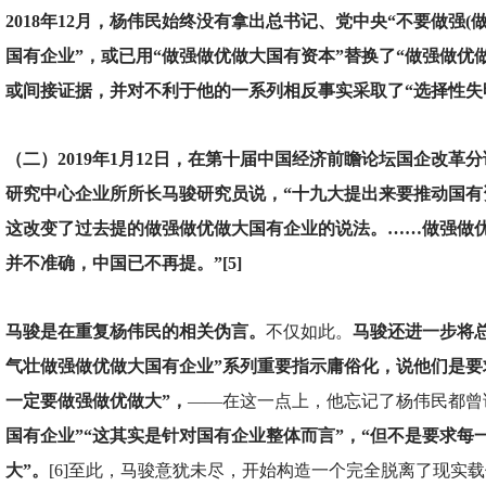
2018年12月，杨伟民始终没有拿出总书记、党中央“不要做强(
国有企业”，或已用“做强做优做大国有资本”替换了“做强做优
或间接证据，并对不利于他的一系列相反事实采取了“选择性失
（二）2019年1月12日，在第十届中国经济前瞻论坛国企改革
研究中心企业所所长马骏研究员说，“十九大提出来要推动国有
这改变了过去提的做强做优做大国有企业的说法。……做强做
并不准确，中国已不再提。”[5]
马骏是在重复杨伟民的相关伪言。
不仅如此。
马骏还进一步将
气壮做强做优做大国有企业”系列重要指示庸俗化，说他们是要
一定要做强做优做大”，
——在这一点上，他忘记了杨伟民都曾
国有企业”“这其实是针对国有企业整体而言”，“但不是要求每
大”。
[6]至此，马骏意犹未尽，开始构造一个完全脱离了现实