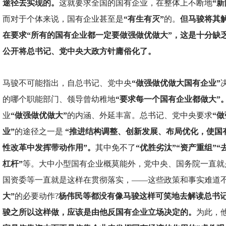
途径去实现的。
这就要求全国的国有企业，在整体上不断地
“
而对于个体来说，国有企业甚至是
“有生有灭”
的。
但马骏将其
在要求“所有的国有企业都一定要做强做优做大”，这是十分缺
公开将总书记、党中央大政方针庸俗化了。
马骏不可能指出，自总书记、党中央
“做强做优做大国有企业”
的哪个职能部门、领导曾幼稚地
“要求每一个国有企业都做大”
业
“做强做优做大”
的内涵、外延丰富。总书记、党中央要求
“
业”
的途径之一是
“推进结构调整、创新发展、布局优化，使国
性改革中发挥带动作用”。
其中免不了
“优胜劣汰”“资产重组”“
杠杆”
等。大中小型国有企业概莫能外，党中央、国务院一直就
国资委等一直就是这样在贯彻落实，——这些政策和事实难道
大”
的必要动作?
杨伟民等都没有像马骏这样可笑地去解读总书
骏之所以这样做，应该是由他反国有企业立场决定的。
为此，