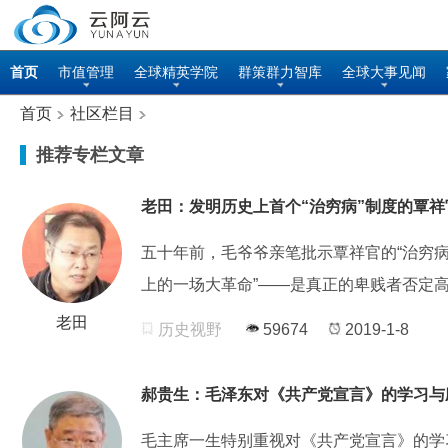
首页
市值管理
全球精英学院
群策群力智库
全球大事见闻
首页
社区栏目
推荐专栏文章
老田：发明历史上首个“治穷病”制度的覃祥
五十年前，毛爷爷亲笔批示覃祥官的“治穷病
上的一场大革命”——是真正的卑贱者否定
老田
历史视野
59674
2019-1-8
郝贵生：毛泽东对《共产党宣言》的学习与
毛主席一生特别重视对《共产党宣言》的学习