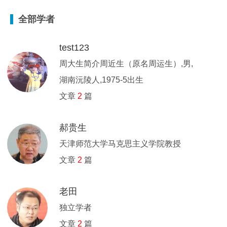
全部学者
test123
周大生简介周近生（原名周运生）,男,
湖南沅陵人,1975-5出生
文章
2
篇
郝贵生
天津师范大学马克思主义学院教授
文章
2
篇
老田
独立学者
文章
2
篇