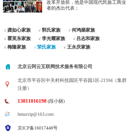
改革开放前，他是中国现代民族工商业
者的杰出代表；
龚如心家族
郭氏家族
何鸿燊家族
√
√
√
霍英东家族
李光耀家族
吕志和家族
√
√
√
梅隆家族
荣氏家族
王永庆家族
√
√
√
北京云阿云互联网技术服务有限公司
北京市平谷区中关村科技园区平谷园1区-21594（集群
注册）
13811016198
(段小丽)
hmszvip@163.com
京ICP备16017448号