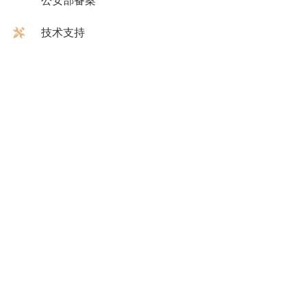
公安部备案
技术支持