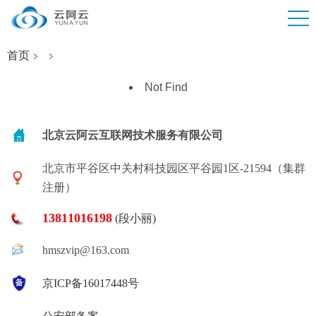
首页
Not Find
北京云阿云互联网技术服务有限公司
北京市平谷区中关村科技园区平谷园1区-21594（集群
注册）
13811016198
(段小丽)
hmszvip@163.com
京ICP备16017448号